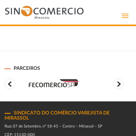
Toggl
navig
PARCEIROS
SINDICATO DO COMÉRCIO VAREJISTA DE
MIRASSOL
Rua: 07 de Setembro, n° 18-45 – Centro – Mirassol – SP
CEP: 15130-000