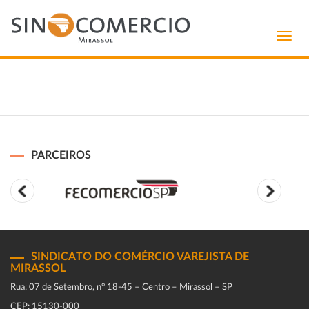
Toggl
navig
PARCEIROS
SINDICATO DO COMÉRCIO VAREJISTA DE
MIRASSOL
Rua: 07 de Setembro, n° 18-45 – Centro – Mirassol – SP
CEP: 15130-000