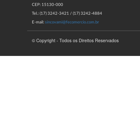
CEP: 15130-000
Tel.: (17) 3242-3421 / (17) 3242-4884
E-mail:
sincovami@fecomercio.com.br
© Copyright - Todos os Direitos Reservados