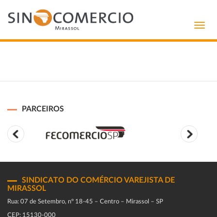
Toggl
navig
PARCEIROS
SINDICATO DO COMÉRCIO VAREJISTA DE
MIRASSOL
Rua: 07 de Setembro, n° 18-45 – Centro – Mirassol – SP
CEP: 15130-000