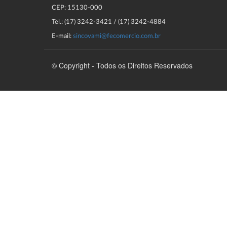
CEP: 15130-000
Tel.: (17) 3242-3421 / (17) 3242-4884
E-mail:
sincovami@fecomercio.com.br
© Copyright - Todos os Direitos Reservados