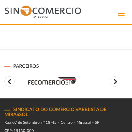
Toggl
navig
PARCEIROS
SINDICATO DO COMÉRCIO VAREJISTA DE
MIRASSOL
Rua: 07 de Setembro, n° 18-45 – Centro – Mirassol – SP
CEP: 15130-000