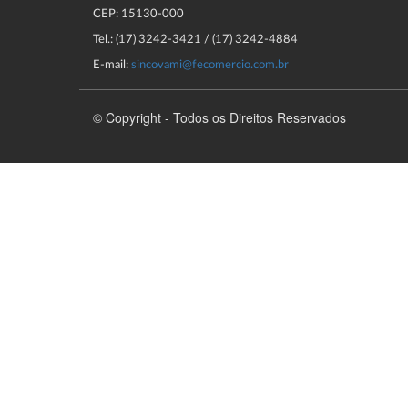
CEP: 15130-000
Tel.: (17) 3242-3421 / (17) 3242-4884
E-mail:
sincovami@fecomercio.com.br
© Copyright - Todos os Direitos Reservados