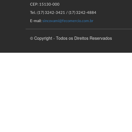
CEP: 15130-000
Tel.: (17) 3242-3421 / (17) 3242-4884
E-mail:
sincovami@fecomercio.com.br
© Copyright - Todos os Direitos Reservados