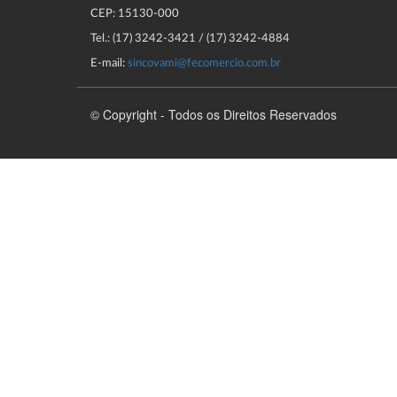
CEP: 15130-000
Tel.: (17) 3242-3421 / (17) 3242-4884
E-mail:
sincovami@fecomercio.com.br
© Copyright - Todos os Direitos Reservados