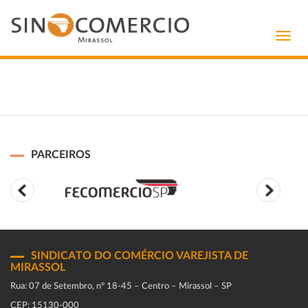
Toggl
navig
PARCEIROS
SINDICATO DO COMÉRCIO VAREJISTA DE
MIRASSOL
Rua: 07 de Setembro, n° 18-45 – Centro – Mirassol – SP
CEP: 15130-000