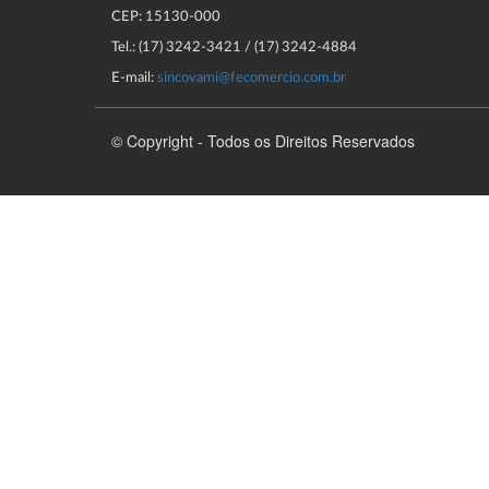
CEP: 15130-000
Tel.: (17) 3242-3421 / (17) 3242-4884
E-mail:
sincovami@fecomercio.com.br
© Copyright - Todos os Direitos Reservados