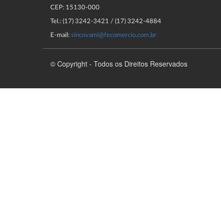
CEP: 15130-000
Tel.: (17) 3242-3421 / (17) 3242-4884
E-mail:
sincovami@fecomercio.com.br
© Copyright - Todos os Direitos Reservados