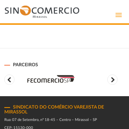
Toggl
navig
PARCEIROS
SINDICATO DO COMÉRCIO VAREJISTA DE
MIRASSOL
Rua: 07 de Setembro, n° 18-45 – Centro – Mirassol – SP
CEP: 15130-000