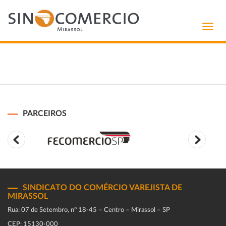
Toggl
navig
PARCEIROS
SINDICATO DO COMÉRCIO VAREJISTA DE
MIRASSOL
Rua: 07 de Setembro, n° 18-45 – Centro – Mirassol – SP
CEP: 15130-000