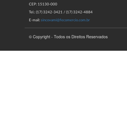
CEP: 15130-000
Tel.: (17) 3242-3421 / (17) 3242-4884
E-mail:
sincovami@fecomercio.com.br
© Copyright - Todos os Direitos Reservados