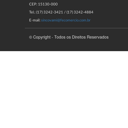
CEP: 15130-000
Tel.: (17) 3242-3421 / (17) 3242-4884
E-mail:
sincovami@fecomercio.com.br
© Copyright - Todos os Direitos Reservados