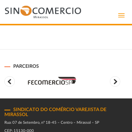
Toggl
navig
PARCEIROS
SINDICATO DO COMÉRCIO VAREJISTA DE
MIRASSOL
Rua: 07 de Setembro, n° 18-45 – Centro – Mirassol – SP
CEP: 15130-000