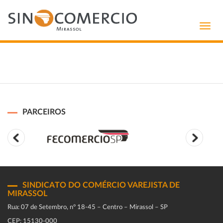
Toggl
navig
PARCEIROS
SINDICATO DO COMÉRCIO VAREJISTA DE
MIRASSOL
Rua: 07 de Setembro, n° 18-45 – Centro – Mirassol – SP
CEP: 15130-000