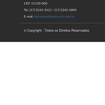
CEP: 15130-000
Tel.: (17) 3242-3421 / (17) 3242-4884
E-mail:
sincovami@fecomercio.com.br
© Copyright - Todos os Direitos Reservados