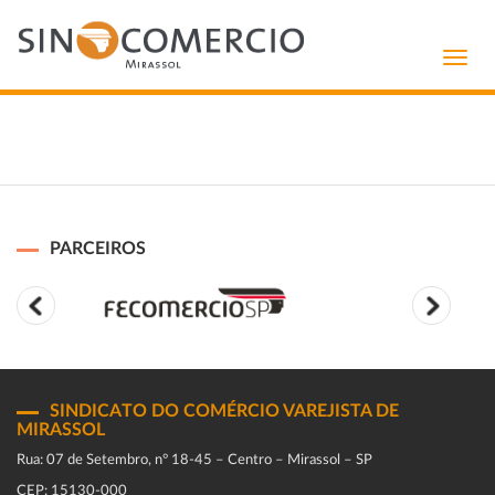
Toggl
navig
PARCEIROS
SINDICATO DO COMÉRCIO VAREJISTA DE
MIRASSOL
Rua: 07 de Setembro, n° 18-45 – Centro – Mirassol – SP
CEP: 15130-000