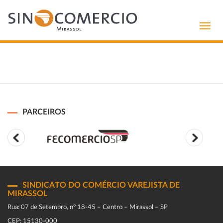
Toggl
navig
PARCEIROS
SINDICATO DO COMÉRCIO VAREJISTA DE
MIRASSOL
Rua: 07 de Setembro, n° 18-45 – Centro – Mirassol – SP
CEP: 15130-000