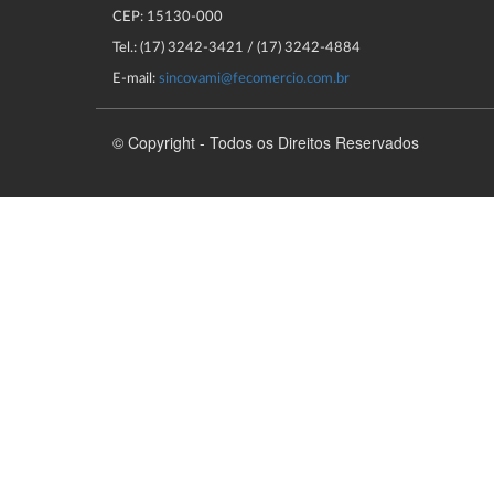
CEP: 15130-000
Tel.: (17) 3242-3421 / (17) 3242-4884
E-mail:
sincovami@fecomercio.com.br
© Copyright - Todos os Direitos Reservados