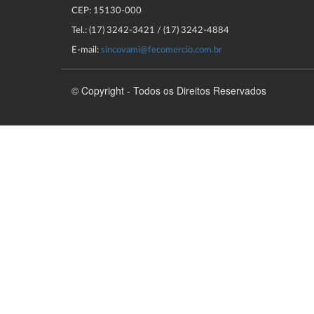
CEP: 15130-000
Tel.: (17) 3242-3421 / (17) 3242-4884
E-mail:
sincovami@fecomercio.com.br
© Copyright - Todos os Direitos Reservados