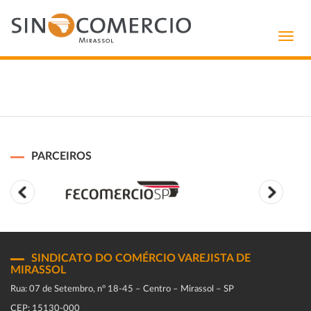
Toggl
navig
PARCEIROS
SINDICATO DO COMÉRCIO VAREJISTA DE
MIRASSOL
Rua: 07 de Setembro, n° 18-45 – Centro – Mirassol – SP
CEP: 15130-000