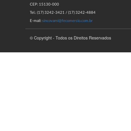
CEP: 15130-000
Tel.: (17) 3242-3421 / (17) 3242-4884
E-mail:
sincovami@fecomercio.com.br
© Copyright - Todos os Direitos Reservados