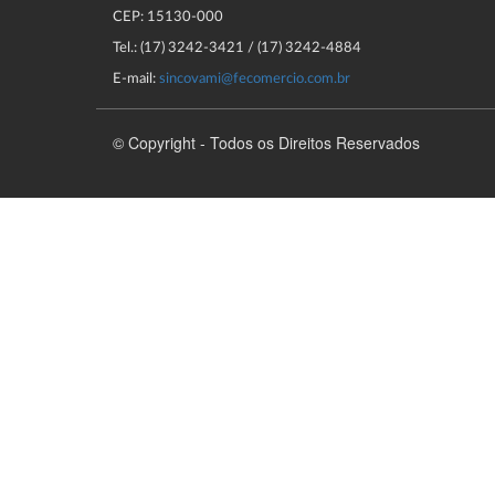
CEP: 15130-000
Tel.: (17) 3242-3421 / (17) 3242-4884
E-mail:
sincovami@fecomercio.com.br
© Copyright - Todos os Direitos Reservados