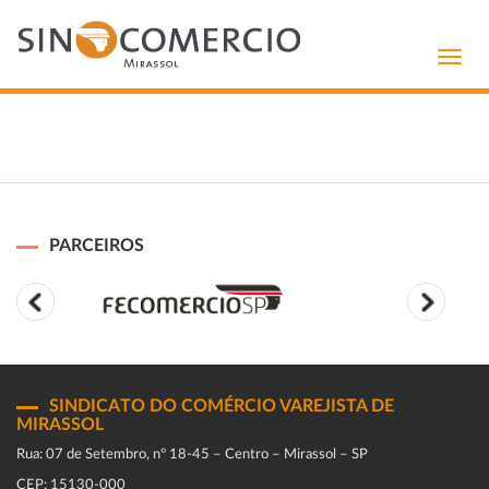
Toggl
navig
PARCEIROS
SINDICATO DO COMÉRCIO VAREJISTA DE
MIRASSOL
Rua: 07 de Setembro, n° 18-45 – Centro – Mirassol – SP
CEP: 15130-000