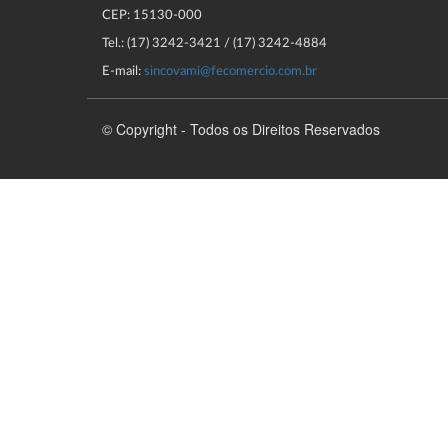
CEP: 15130-000
Tel.: (17) 3242-3421 / (17) 3242-4884
E-mail:
sincovami@fecomercio.com.br
© Copyright - Todos os Direitos Reservados