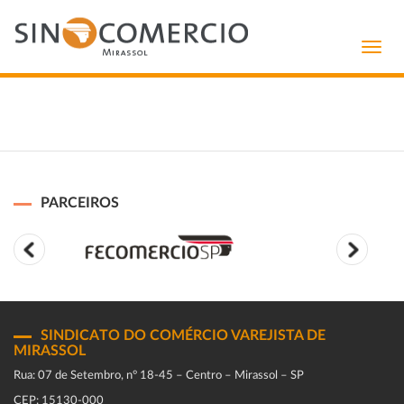
Toggl
navig
PARCEIROS
SINDICATO DO COMÉRCIO VAREJISTA DE
MIRASSOL
Rua: 07 de Setembro, n° 18-45 – Centro – Mirassol – SP
CEP: 15130-000