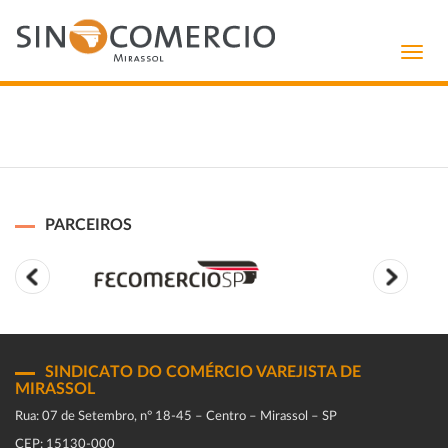
Toggl
navig
PARCEIROS
SINDICATO DO COMÉRCIO VAREJISTA DE
MIRASSOL
Rua: 07 de Setembro, n° 18-45 – Centro – Mirassol – SP
CEP: 15130-000