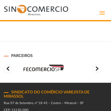
Toggl
navig
PARCEIROS
SINDICATO DO COMÉRCIO VAREJISTA DE
MIRASSOL
Rua: 07 de Setembro, n° 18-45 – Centro – Mirassol – SP
CEP: 15130-000