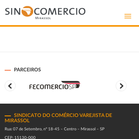
Toggl
navig
PARCEIROS
SINDICATO DO COMÉRCIO VAREJISTA DE
MIRASSOL
Rua: 07 de Setembro, n° 18-45 – Centro – Mirassol – SP
CEP: 15130-000