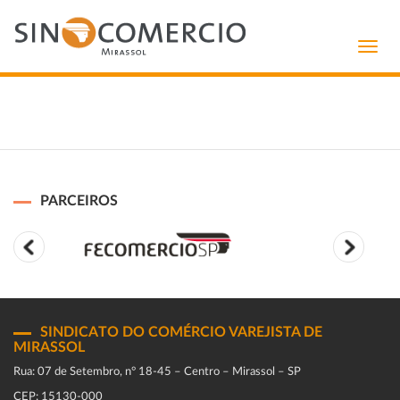
Toggl
navig
PARCEIROS
SINDICATO DO COMÉRCIO VAREJISTA DE
MIRASSOL
Rua: 07 de Setembro, n° 18-45 – Centro – Mirassol – SP
CEP: 15130-000