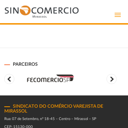
Toggl
navig
PARCEIROS
SINDICATO DO COMÉRCIO VAREJISTA DE
MIRASSOL
Rua: 07 de Setembro, n° 18-45 – Centro – Mirassol – SP
CEP: 15130-000