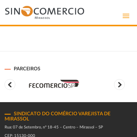
Toggl
navig
PARCEIROS
SINDICATO DO COMÉRCIO VAREJISTA DE
MIRASSOL
Rua: 07 de Setembro, n° 18-45 – Centro – Mirassol – SP
CEP: 15130-000