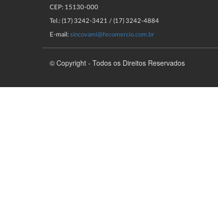
CEP: 15130-000
Tel.: (17) 3242-3421 / (17) 3242-4884
E-mail:
sincovami@fecomercio.com.br
© Copyright - Todos os Direitos Reservados