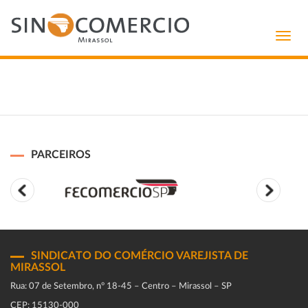
Toggl
navig
PARCEIROS
SINDICATO DO COMÉRCIO VAREJISTA DE
MIRASSOL
Rua: 07 de Setembro, n° 18-45 – Centro – Mirassol – SP
CEP: 15130-000