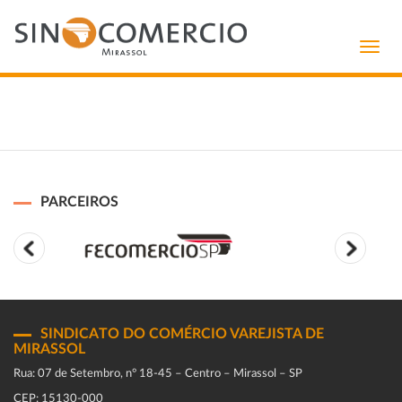
Toggl
navig
PARCEIROS
SINDICATO DO COMÉRCIO VAREJISTA DE
MIRASSOL
Rua: 07 de Setembro, n° 18-45 – Centro – Mirassol – SP
CEP: 15130-000