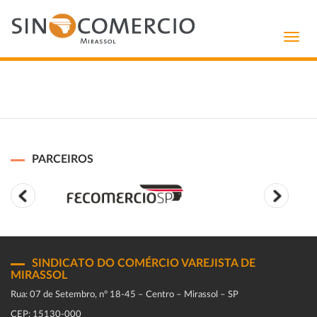
Toggl
navig
PARCEIROS
SINDICATO DO COMÉRCIO VAREJISTA DE
MIRASSOL
Rua: 07 de Setembro, n° 18-45 – Centro – Mirassol – SP
CEP: 15130-000