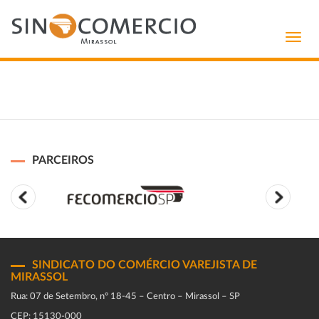
Toggl
navig
PARCEIROS
SINDICATO DO COMÉRCIO VAREJISTA DE
MIRASSOL
Rua: 07 de Setembro, n° 18-45 – Centro – Mirassol – SP
CEP: 15130-000