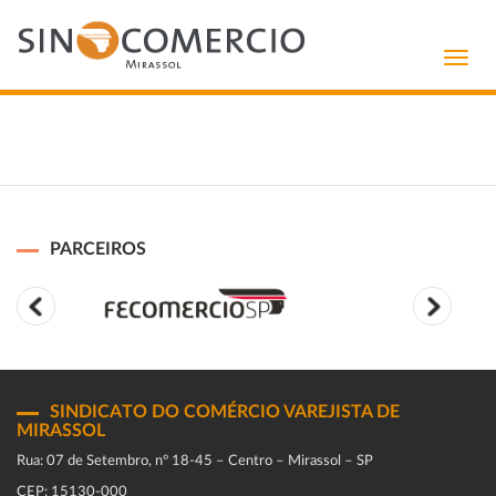
Toggl
navig
PARCEIROS
SINDICATO DO COMÉRCIO VAREJISTA DE
MIRASSOL
Rua: 07 de Setembro, n° 18-45 – Centro – Mirassol – SP
CEP: 15130-000