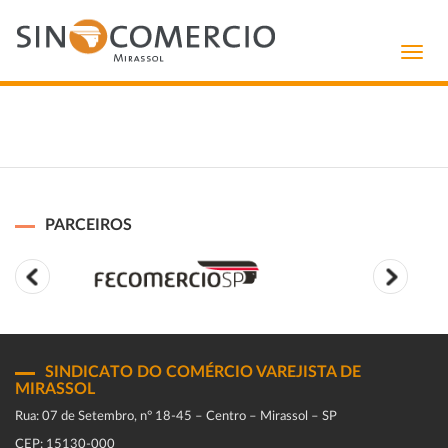
Toggl
navig
PARCEIROS
SINDICATO DO COMÉRCIO VAREJISTA DE
MIRASSOL
Rua: 07 de Setembro, n° 18-45 – Centro – Mirassol – SP
CEP: 15130-000