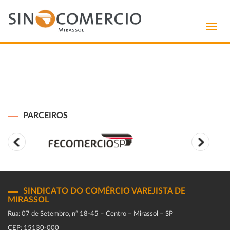
Toggl
navig
PARCEIROS
SINDICATO DO COMÉRCIO VAREJISTA DE
MIRASSOL
Rua: 07 de Setembro, n° 18-45 – Centro – Mirassol – SP
CEP: 15130-000