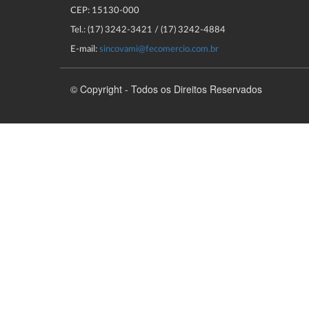
CEP: 15130-000
Tel.: (17) 3242-3421 / (17) 3242-4884
E-mail:
sincovami@fecomercio.com.br
© Copyright - Todos os Direitos Reservados