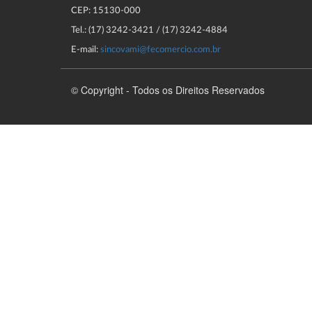
CEP: 15130-000
Tel.: (17) 3242-3421 / (17) 3242-4884
E-mail:
sincovami@fecomercio.com.br
© Copyright - Todos os Direitos Reservados