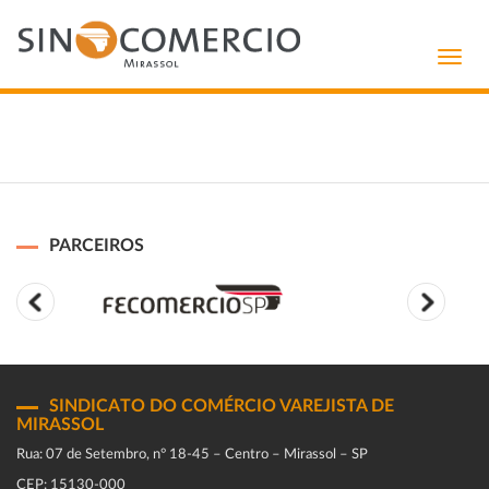
Toggl
navig
PARCEIROS
SINDICATO DO COMÉRCIO VAREJISTA DE
MIRASSOL
Rua: 07 de Setembro, n° 18-45 – Centro – Mirassol – SP
CEP: 15130-000