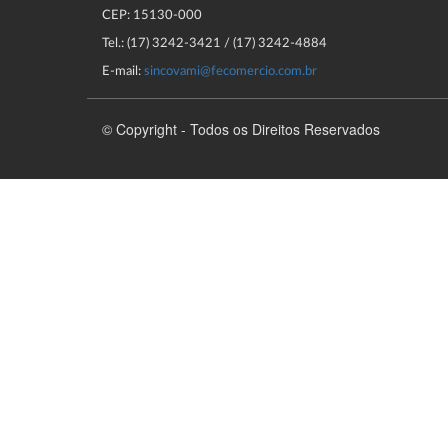
CEP: 15130-000
Tel.: (17) 3242-3421 / (17) 3242-4884
E-mail:
sincovami@fecomercio.com.br
© Copyright - Todos os Direitos Reservados