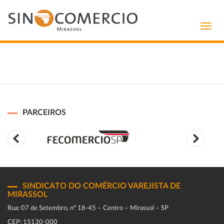
Toggl
navig
PARCEIROS
SINDICATO DO COMÉRCIO VAREJISTA DE
MIRASSOL
Rua: 07 de Setembro, n° 18-45 – Centro – Mirassol – SP
CEP: 15130-000