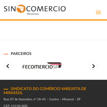
Toggl
navig
PARCEIROS
SINDICATO DO COMÉRCIO VAREJISTA DE
MIRASSOL
Rua: 07 de Setembro, n° 18-45 – Centro – Mirassol – SP
CEP: 15130-000