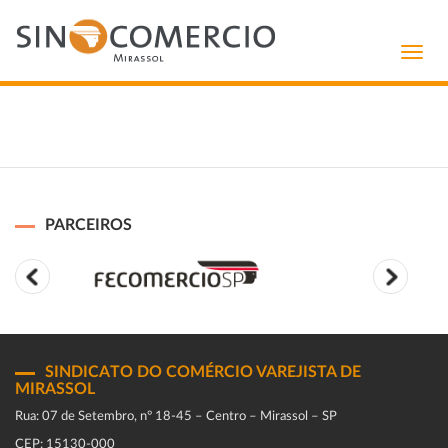
Toggl
navig
PARCEIROS
SINDICATO DO COMÉRCIO VAREJISTA DE
MIRASSOL
Rua: 07 de Setembro, n° 18-45 – Centro – Mirassol – SP
CEP: 15130-000